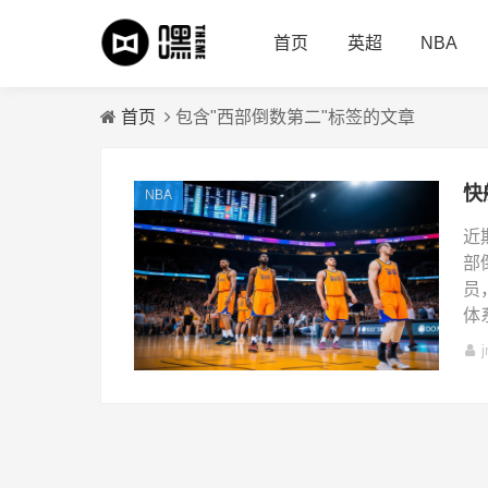
首页
英超
NBA
首页
包含"西部倒数第二"标签的文章
NBA
近
部
员
体