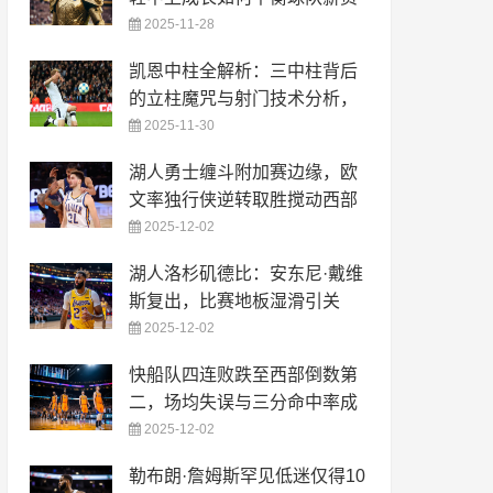
2025-11-28
凯恩中柱全解析：三中柱背后
的立柱魔咒与射门技术分析，
2025-11-30
湖人勇士缠斗附加赛边缘，欧
文率独行侠逆转取胜搅动西部
2025-12-02
湖人洛杉矶德比：安东尼·戴维
斯复出，比赛地板湿滑引关
2025-12-02
快船队四连败跌至西部倒数第
二，场均失误与三分命中率成
2025-12-02
勒布朗·詹姆斯罕见低迷仅得10