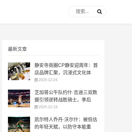
最新文章
静安寺商圈CP静安迎周年：首
店品牌汇聚，沉浸式文化体
2025-12-24
芝加哥公牛队约什·吉迪三双数
据引领逆转战胜骑士，季后
2025-12-19
凯尔特人乔丹·沃尔什：被低估
的年轻天赋，以防守本能重