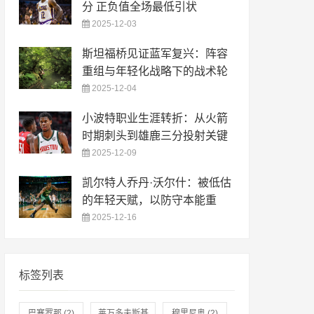
分 正负值全场最低引状
2025-12-03
斯坦福桥见证蓝军复兴：阵容
重组与年轻化战略下的战术轮
2025-12-04
小波特职业生涯转折：从火箭
时期刺头到雄鹿三分投射关键
2025-12-09
凯尔特人乔丹·沃尔什：被低估
的年轻天赋，以防守本能重
2025-12-16
标签列表
巴塞罗那
(2)
莱万多夫斯基
穆里尼奥
(2)