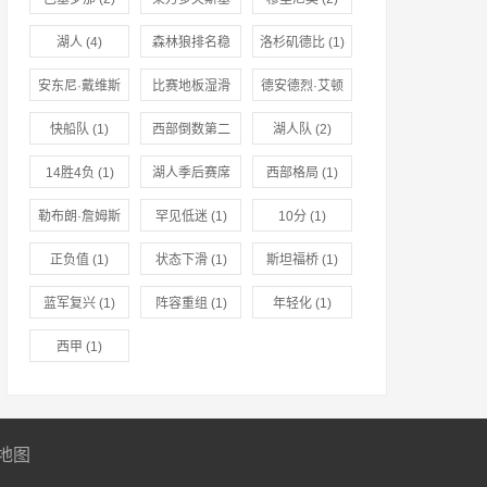
(2)
湖人
(4)
森林狼排名稳
洛杉矶德比
(1)
固
(1)
安东尼·戴维斯
比赛地板湿滑
德安德烈·艾顿
复出
(1)
(1)
出战
(1)
快船队
(1)
西部倒数第二
湖人队
(2)
(1)
14胜4负
(1)
湖人季后赛席
西部格局
(1)
位
(1)
勒布朗·詹姆斯
罕见低迷
(1)
10分
(1)
(1)
正负值
(1)
状态下滑
(1)
斯坦福桥
(1)
蓝军复兴
(1)
阵容重组
(1)
年轻化
(1)
西甲
(1)
地图