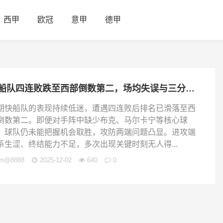
西甲
欧冠
意甲
德甲
快船队四连败跌至西部倒数第二，场均失误与三分命中率成致命短板
期快船队的表现持续低迷，遭遇四连败后排名已滑落至西
倒数第二。即便对手阵中缺少布克、马尔卡宁等核心球
，球队仍未能把握机会取胜，攻防两端问题凸显。进攻端
系生涩、终结能力不足，多次出现关键时刻无人得...
jm@8888
2025-12-02
640
0