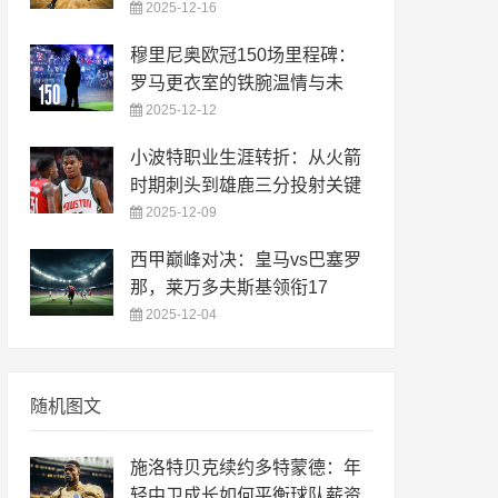
2025-12-16
穆里尼奥欧冠150场里程碑：
罗马更衣室的铁腕温情与未
2025-12-12
小波特职业生涯转折：从火箭
时期刺头到雄鹿三分投射关键
2025-12-09
西甲巅峰对决：皇马vs巴塞罗
那，莱万多夫斯基领衔17
2025-12-04
随机图文
施洛特贝克续约多特蒙德：年
轻中卫成长如何平衡球队薪资