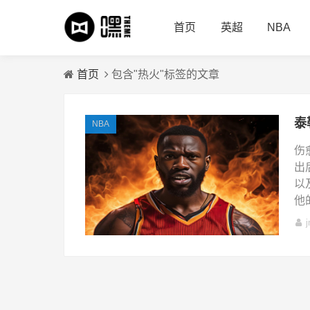
首页
英超
NBA
首页
包含"热火"标签的文章
NBA
伤
出
以
他