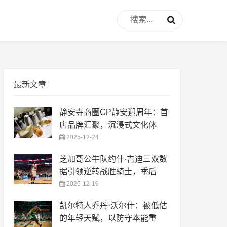
最新文章
静安寺商圈CP静安迎周年：首
店品牌汇聚，沉浸式文化体
2025-12-24
芝加哥公牛队约什·吉迪三双数
据引领逆转战胜骑士，季后
2025-12-19
凯尔特人乔丹·沃尔什：被低估
的年轻天赋，以防守本能重