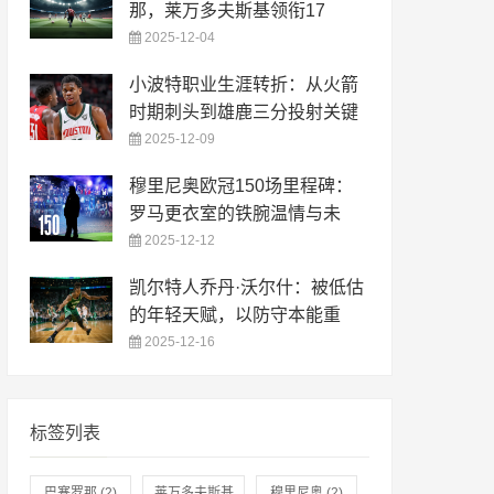
那，莱万多夫斯基领衔17
2025-12-04
小波特职业生涯转折：从火箭
时期刺头到雄鹿三分投射关键
2025-12-09
穆里尼奥欧冠150场里程碑：
罗马更衣室的铁腕温情与未
2025-12-12
凯尔特人乔丹·沃尔什：被低估
的年轻天赋，以防守本能重
2025-12-16
标签列表
巴塞罗那
(2)
莱万多夫斯基
穆里尼奥
(2)