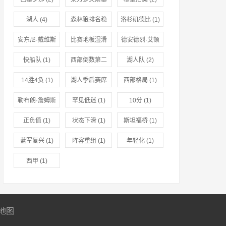
(2)
湖人
(4)
森林狼排名稳
洛杉矶德比
(1)
固
(1)
安东尼·戴维斯
比赛地板湿滑
德安德烈·艾顿
复出
(1)
(1)
出战
(1)
快船队
(1)
西部倒数第二
湖人队
(2)
(1)
14胜4负
(1)
湖人季后赛席
西部格局
(1)
位
(1)
勒布朗·詹姆斯
罕见低迷
(1)
10分
(1)
(1)
正负值
(1)
状态下滑
(1)
斯坦福桥
(1)
蓝军复兴
(1)
阵容重组
(1)
年轻化
(1)
西甲
(1)
地图