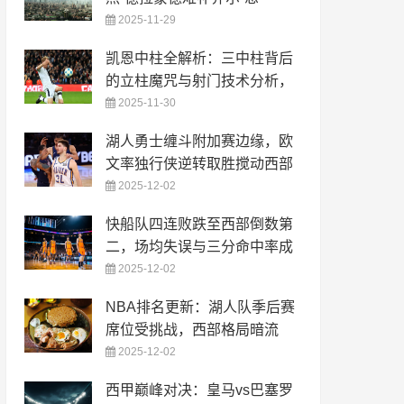
2025-11-29
凯恩中柱全解析：三中柱背后
的立柱魔咒与射门技术分析，
2025-11-30
湖人勇士缠斗附加赛边缘，欧
文率独行侠逆转取胜搅动西部
2025-12-02
快船队四连败跌至西部倒数第
二，场均失误与三分命中率成
2025-12-02
NBA排名更新：湖人队季后赛
席位受挑战，西部格局暗流
2025-12-02
西甲巅峰对决：皇马vs巴塞罗