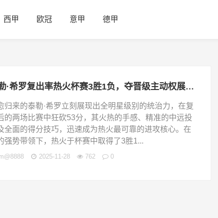
西甲
欧冠
意甲
德甲
泰勒·希罗复出率热火杯赛3胜1负，夺晋级主动权展现全明星级别统治力
愈归来的泰勒·希罗立刻展现出全明星级别的统治力，在复
后的两场比赛中狂砍53分，其火热的手感、精准的中远投
及全面的得分技巧，迅速成为热火最可靠的进攻核心。在
的强势带领下，热火于杯赛中取得了3胜1...
jm@8888
2025-11-28
762
0