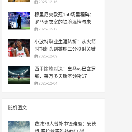
2025-12-16
穆里尼奥欧冠150场里程碑：
罗马更衣室的铁腕温情与未
2025-12-12
小波特职业生涯转折：从火箭
时期刺头到雄鹿三分投射关键
2025-12-09
西甲巅峰对决：皇马vs巴塞罗
那，莱万多夫斯基领衔17
2025-12-04
随机图文
费城76人替补中锋难题：安德
烈·德拉蒙德难补乔尔·恩