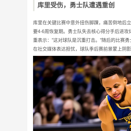
库里受伤，勇士队遭遇重创
库里在关键比赛中意外扭伤脚踝，痛苦倒地后
要4-6周恢复期。勇士队失去核心得分手后进
重表示：”这对球队是沉重打击。”随后的比赛
在社交媒体表达担忧，球队季后赛前景蒙上阴