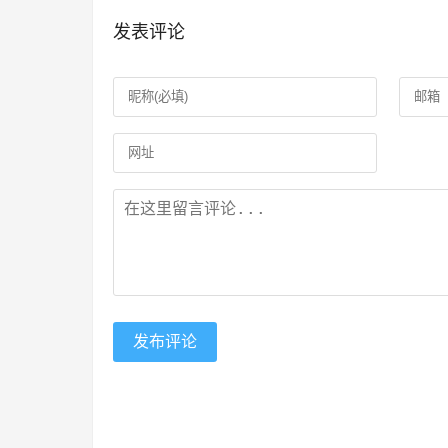
发表评论
发布评论