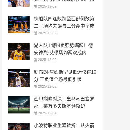
2025-12-02
快船队四连败跌至西部倒数第
二，场均失误与三分命中率成
2025-12-02
湖人队14胜4负强势崛起！德
安德烈·艾顿场均两双成内
2025-12-02
勒布朗·詹姆斯罕见低迷仅得10
分 正负值全场最低引状
2025-12-03
西甲巅峰对决：皇马vs巴塞罗
那，莱万多夫斯基领衔17
2025-12-04
小波特职业生涯转折：从火箭