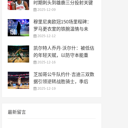
时期刺头到雄鹿三分投射关键
2025-12-09
穆里尼奥欧冠150场里程碑：
罗马更衣室的铁腕温情与未
2025-12-12
凯尔特人乔丹·沃尔什：被低估
的年轻天赋，以防守本能重
2025-12-16
芝加哥公牛队约什·吉迪三双数
据引领逆转战胜骑士，季后
2025-12-19
最新留言