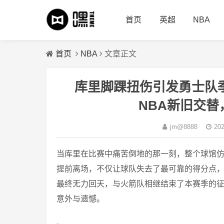
首页
英超
NBA
首页
NBA
文章正文
库里脚踝扭伤引发勇士队
NBA新旧交
jm@8888
202
当库里在比赛中痛苦倒地的那一刻，整个球馆
提前离场，不仅让球队失去了最可靠的得分点
最终无力回天，与火箭队相继结束了本赛季的
意外与遗憾。