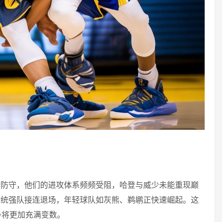
势防守，他们的进攻体系频频受阻，哈登与威少未能重现巅
传统强队接连退场，年轻球队如灰熊、鹈鹕正快速崛起。这
争将更加充满变数。