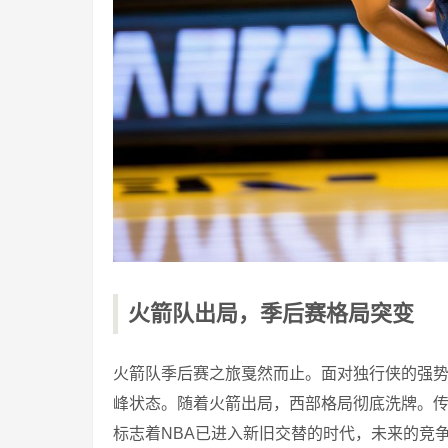
火箭队出局，季后赛格局突变
火箭队季后赛之旅戛然而止。面对独行侠的强
峰状态。随着火箭出局，西部格局彻底洗牌。
标志着NBA已进入新旧交替的时代，未来的竞