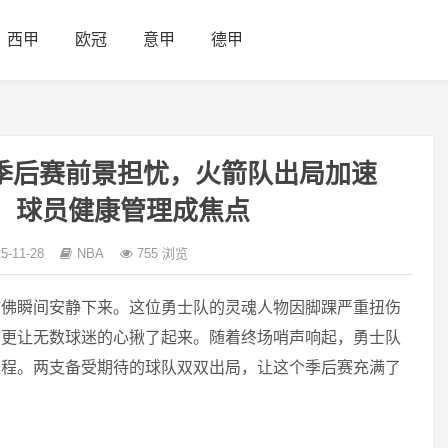
西甲
欧冠
意甲
德甲
季后赛前景担忧，火箭队出局加速
替，球员健康管理成焦点
5-11-28
NBA
755 浏览
仿佛瞬间安静下来。这位勇士队的灵魂人物因脚踝严重扭伤
，更让无数球迷的心揪了起来。随着终场哨声响起，勇士队
征程。两支备受期待的球队双双出局，让这个季后赛充满了