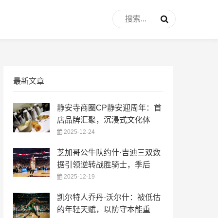
最新文章
静安寺商圈CP静安迎周年：首
店品牌汇聚，沉浸式文化体
2025-12-24
芝加哥公牛队约什·吉迪三双数
据引领逆转战胜骑士，季后
2025-12-19
凯尔特人乔丹·沃尔什：被低估
的年轻天赋，以防守本能重